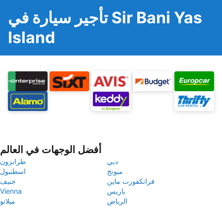
تأجير سيارة في Sir Bani Yas
Island
أفضل الوجهات في العالم
دبي
طرابزون
ميونخ
اسطنبول
فرانكفورت ماين
جنيف
باريس
Vienna
الرياض
ميلانو