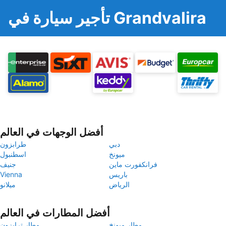
تأجير سيارة في Grandvalira
أفضل الوجهات في العالم
دبي
طرابزون
ميونخ
اسطنبول
فرانكفورت ماين
جنيف
باريس
Vienna
الرياض
ميلانو
أفضل المطارات في العالم
مطار ميونخ
مطار ترابزون