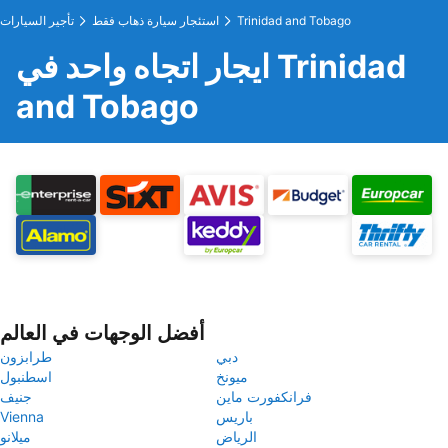
Trinidad and Tobago
استئجار سيارة ذهاب فقط
تأجير السيارات
ايجار اتجاه واحد في Trinidad
and Tobago
أفضل الوجهات في العالم
دبي
طرابزون
ميونخ
اسطنبول
فرانكفورت ماين
جنيف
باريس
Vienna
الرياض
ميلانو