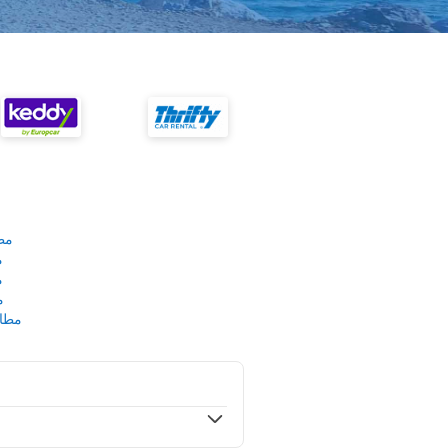
مط
م
م
م
مطار