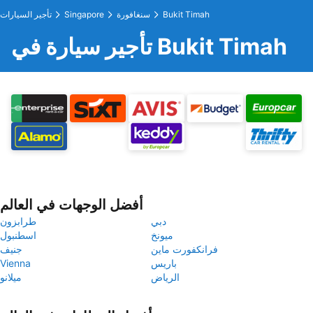
Bukit Timah
سنغافورة
Singapore
تأجير السيارات
تأجير سيارة في Bukit Timah
أفضل الوجهات في العالم
دبي
طرابزون
ميونخ
اسطنبول
فرانكفورت ماين
جنيف
باريس
Vienna
الرياض
ميلانو