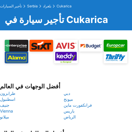
Cukarica
بلغراد
Serbia
تأجير السيارات
تأجير سيارة في Cukarica
أفضل الوجهات في العالم
دبي
طرابزون
ميونخ
اسطنبول
فرانكفورت ماين
جنيف
باريس
Vienna
الرياض
ميلانو