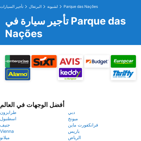
Parque das Nações
لشبونة
البرتغال
تأجير السيارات
تأجير سيارة في Parque das
Nações
أفضل الوجهات في العالم
دبي
طرابزون
ميونخ
اسطنبول
فرانكفورت ماين
جنيف
باريس
Vienna
الرياض
ميلانو