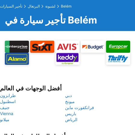
Belém
لشبونة
البرتغال
تأجير السيارات
تأجير سيارة في Belém
أفضل الوجهات في العالم
دبي
طرابزون
ميونخ
اسطنبول
فرانكفورت ماين
جنيف
باريس
Vienna
الرياض
ميلانو