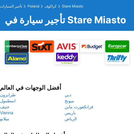
Stare Miasto
كراكوف
Poland
تأجير السيارات
تأجير سيارة في Stare Miasto
أفضل الوجهات في العالم
دبي
طرابزون
ميونخ
اسطنبول
فرانكفورت ماين
جنيف
باريس
Vienna
الرياض
ميلانو