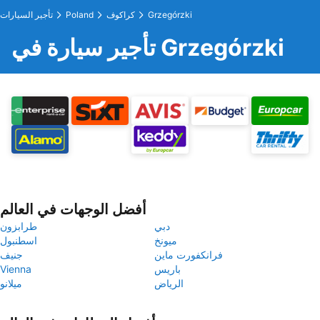
Grzegórzki
كراكوف
Poland
تأجير السيارات
تأجير سيارة في Grzegórzki
أفضل الوجهات في العالم
دبي
طرابزون
ميونخ
اسطنبول
فرانكفورت ماين
جنيف
باريس
Vienna
الرياض
ميلانو