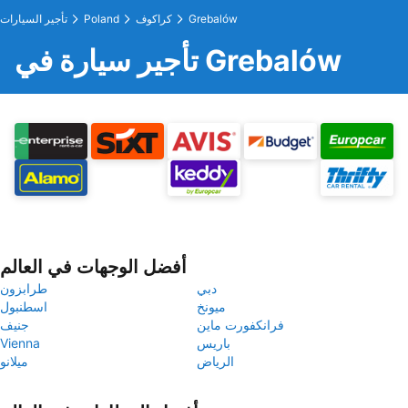
Grebalów
كراكوف
Poland
تأجير السيارات
تأجير سيارة في Grebalów
أفضل الوجهات في العالم
دبي
طرابزون
ميونخ
اسطنبول
فرانكفورت ماين
جنيف
باريس
Vienna
الرياض
ميلانو