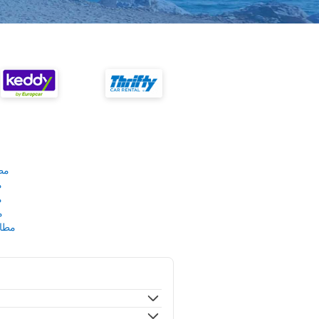
مط
م
م
م
مطار