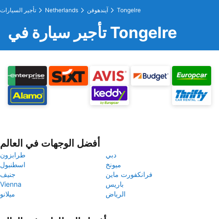
Tongelre
آيندهوفن
Netherlands
تأجير السيارات
تأجير سيارة في Tongelre
أفضل الوجهات في العالم
دبي
طرابزون
ميونخ
اسطنبول
فرانكفورت ماين
جنيف
باريس
Vienna
الرياض
ميلانو