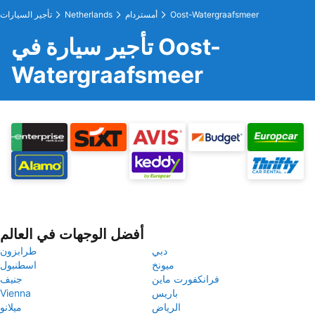
Oost-Watergraafsmeer
أمستردام
Netherlands
تأجير السيارات
تأجير سيارة في Oost-
Watergraafsmeer
أفضل الوجهات في العالم
دبي
طرابزون
ميونخ
اسطنبول
فرانكفورت ماين
جنيف
باريس
Vienna
الرياض
ميلانو