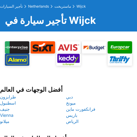
Wijck
ماستريخت
Netherlands
تأجير السيارات
تأجير سيارة في Wijck
أفضل الوجهات في العالم
دبي
طرابزون
ميونخ
اسطنبول
فرانكفورت ماين
جنيف
باريس
Vienna
الرياض
ميلانو