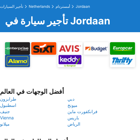
Jordaan
أمستردام
Netherlands
تأجير السيارات
تأجير سيارة في Jordaan
أفضل الوجهات في العالم
دبي
طرابزون
ميونخ
اسطنبول
فرانكفورت ماين
جنيف
باريس
Vienna
الرياض
ميلانو