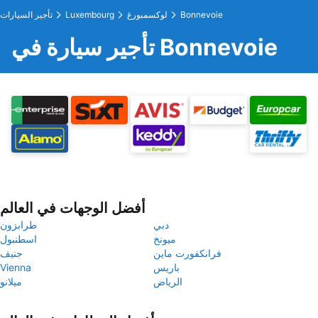
Bonnevoie
لوكسمبورغ
Luxembourg
تأجير السيارات
تأجير سيارة في Bonnevoie
أفضل الوجهات في العالم
دبي
طرابزون
ميونخ
اسطنبول
فرانكفورت ماين
جنيف
باريس
Vienna
الرياض
ميلانو