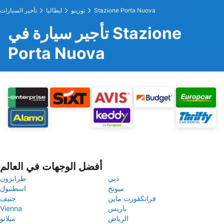
Stazione Porta Nuova
تورينو
ايطاليا
تأجير السيارات
تأجير سيارة في Stazione
Porta Nuova
أفضل الوجهات في العالم
دبي
طرابزون
ميونخ
اسطنبول
فرانكفورت ماين
جنيف
باريس
Vienna
الرياض
ميلانو