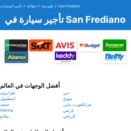
San Frediano
فلورنسا
ايطاليا
تأجير السيارات
تأجير سيارة في San Frediano
أفضل الوجهات في العالم
دبي
طرابزون
ميونخ
اسطنبول
فرانكفورت ماين
جنيف
باريس
Vienna
الرياض
ميلانو