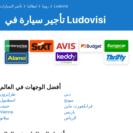
Ludovisi
روما
ايطاليا
تأجير السيارات
تأجير سيارة في Ludovisi
أفضل الوجهات في العالم
دبي
طرابزون
ميونخ
اسطنبول
فرانكفورت ماين
جنيف
باريس
Vienna
الرياض
ميلانو