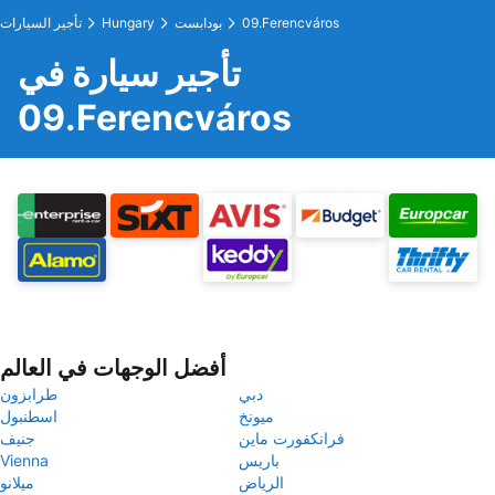
09.Ferencváros
بودابست
Hungary
تأجير السيارات
تأجير سيارة في
09.Ferencváros
أفضل الوجهات في العالم
دبي
طرابزون
ميونخ
اسطنبول
فرانكفورت ماين
جنيف
باريس
Vienna
الرياض
ميلانو