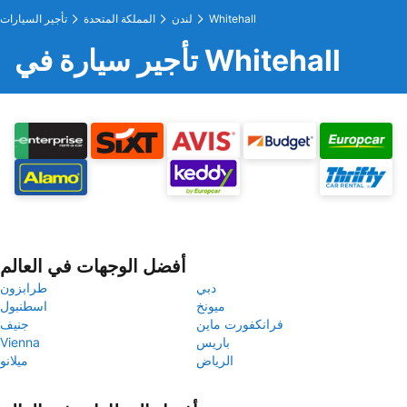
Whitehall
لندن
المملكة المتحدة
تأجير السيارات
تأجير سيارة في Whitehall
أفضل الوجهات في العالم
دبي
طرابزون
ميونخ
اسطنبول
فرانكفورت ماين
جنيف
باريس
Vienna
الرياض
ميلانو