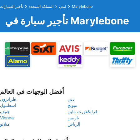
Marylebone
لندن
المملكة المتحدة
تأجير السيارات
تأجير سيارة في Marylebone
أفضل الوجهات في العالم
دبي
طرابزون
ميونخ
اسطنبول
فرانكفورت ماين
جنيف
باريس
Vienna
الرياض
ميلانو