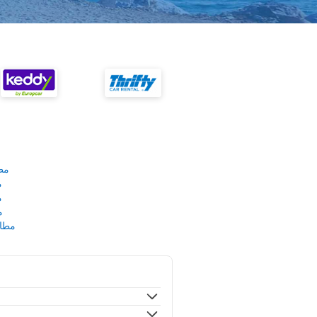
مط
م
م
م
مطار