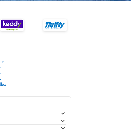
مط
م
م
م
مطار