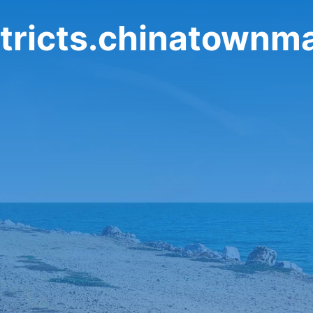
 ricts.chinatownmanchester