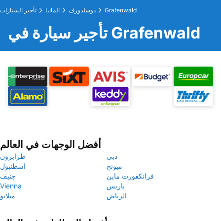
Grafenwald
دوسلدورف
المانيا
تأجير السيارات
تأجير سيارة في Grafenwald
أفضل الوجهات في العالم
دبي
طرابزون
ميونخ
اسطنبول
فرانكفورت ماين
جنيف
باريس
Vienna
الرياض
ميلانو