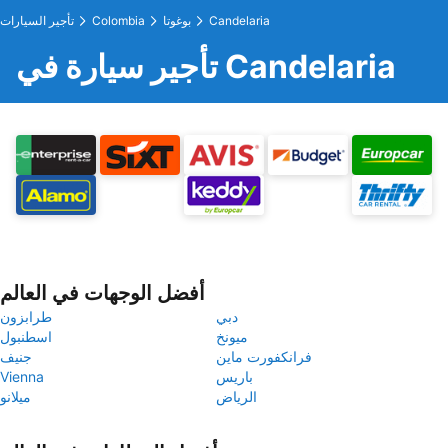
Candelaria
بوغوتا
Colombia
تأجير السيارات
تأجير سيارة في Candelaria
أفضل الوجهات في العالم
دبي
طرابزون
ميونخ
اسطنبول
فرانكفورت ماين
جنيف
باريس
Vienna
الرياض
ميلانو