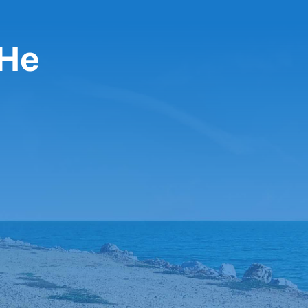
تأجير س