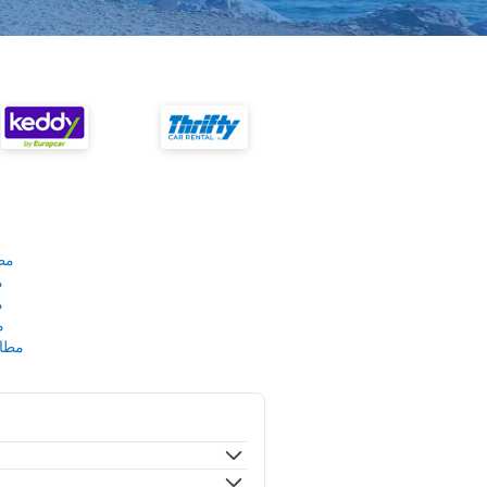
مط
م
م
م
مطار