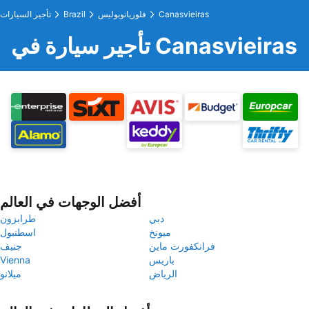
Canasvieiras
فلوريانوبوليس
Brazil
تأجير السيارات
تأجير سيارة في Canasvieiras
أفضل الوجهات في العالم
دبي
طرابزون
ميونخ
اسطنبول
فرانكفورت ماين
جنيف
باريس
Vienna
الرياض
ميلانو