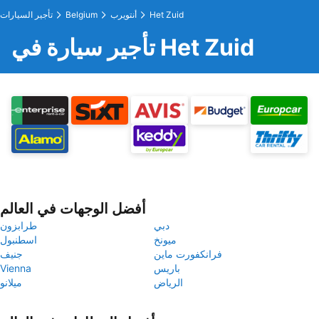
Het Zuid
أنتويرب
Belgium
تأجير السيارات
تأجير سيارة في Het Zuid
أفضل الوجهات في العالم
دبي
طرابزون
ميونخ
اسطنبول
فرانكفورت ماين
جنيف
باريس
Vienna
الرياض
ميلانو