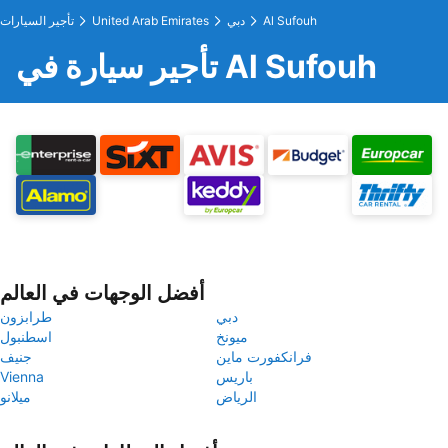
Al Sufouh
دبي
United Arab Emirates
تأجير السيارات
تأجير سيارة في Al Sufouh
أفضل الوجهات في العالم
دبي
طرابزون
ميونخ
اسطنبول
فرانكفورت ماين
جنيف
باريس
Vienna
الرياض
ميلانو