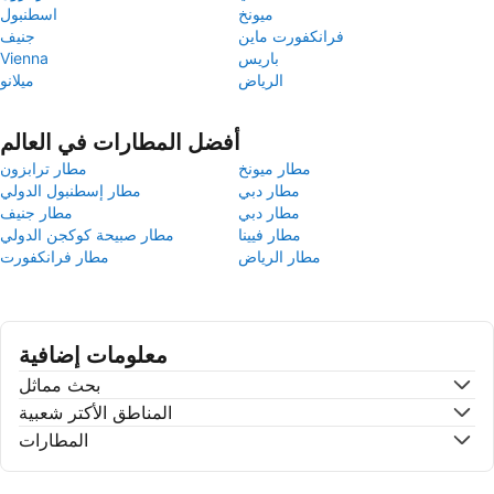
ميونخ
اسطنبول
فرانكفورت ماين
جنيف
باريس
Vienna
الرياض
ميلانو
أفضل المطارات في العالم
مطار ميونخ
مطار ترابزون
مطار دبي
مطار إسطنبول الدولي
مطار دبي
مطار جنيف
مطار فيينا
مطار صبيحة كوكجن الدولي
مطار الرياض
مطار فرانكفورت
معلومات إضافية
بحث مماثل
المناطق الأكتر شعبية
المطارات