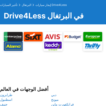
إيجار سيارات Drive4Less
البرتغال
تأجير السيارات
Drive4Less في البرتغال
أفضل الوجهات في العالم
دبي
طرابزون
ميونخ
اسطنبول
فرانكفورت ماين
جنيف