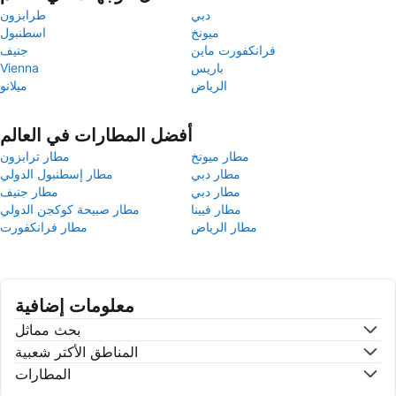
دبي
طرابزون
ميونخ
اسطنبول
فرانكفورت ماين
جنيف
باريس
Vienna
الرياض
ميلانو
أفضل المطارات في العالم
مطار ميونخ
مطار ترابزون
مطار دبي
مطار إسطنبول الدولي
مطار دبي
مطار جنيف
مطار فيينا
مطار صبيحة كوكجن الدولي
مطار الرياض
مطار فرانكفورت
معلومات إضافية
بحث مماثل
المناطق الأكتر شعبية
المطارات