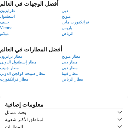
أفضل الوجهات في العالم
دبي
طرابزون
ميونخ
اسطنبول
فرانكفورت ماين
جنيف
باريس
Vienna
الرياض
ميلانو
أفضل المطارات في العالم
مطار ميونخ
مطار ترابزون
مطار دبي
مطار إسطنبول الدولي
مطار دبي
مطار جنيف
مطار فيينا
مطار صبيحة كوكجن الدولي
مطار الرياض
مطار فرانكفورت
معلومات إضافية
بحث مماثل
المناطق الأكتر شعبية
المطارات