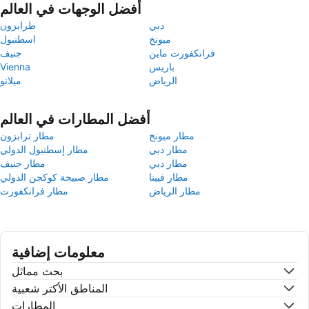
أفضل الوجهات في العالم
دبي
طرابزون
ميونخ
اسطنبول
فرانكفورت ماين
جنيف
باريس
Vienna
الرياض
ميلانو
أفضل المطارات في العالم
مطار ميونخ
مطار ترابزون
مطار دبي
مطار إسطنبول الدولي
مطار دبي
مطار جنيف
مطار فيينا
مطار صبيحة كوكجن الدولي
مطار الرياض
مطار فرانكفورت
معلومات إضافية
بحث مماثل
المناطق الأكتر شعبية
المطارات