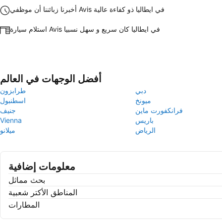
أخبرنا زبائننا أن موظفي Avis في ايطاليا ذو كفاءة عالية
استلام سيارة Avis في ايطاليا كان سريع و سهل نسبيا
أفضل الوجهات في العالم
دبي
طرابزون
ميونخ
اسطنبول
فرانكفورت ماين
جنيف
باريس
Vienna
الرياض
ميلانو
معلومات إضافية
بحث مماثل
المناطق الأكتر شعبية
المطارات