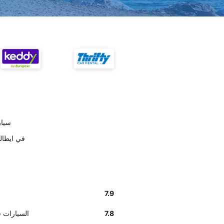
على حسب
أخبرنا زبائننا أن إيجا
7.9
7.8
وفق تقديرات العملا