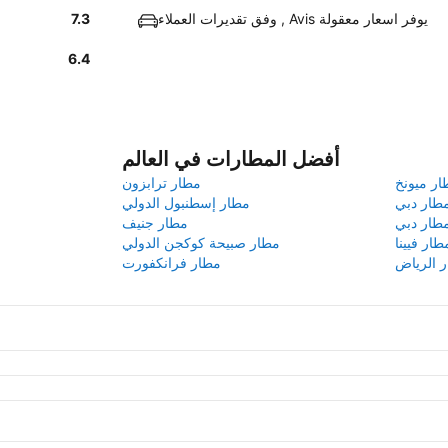
وفق تقديرات العملاء , Avis يوفر اسعار معقولة
7.3
6.4
أفضل المطارات في العالم
ار ميونخ
مطار ترابزون
طار دبي
مطار إسطنبول الدولي
طار دبي
مطار جنيف
طار فيينا
مطار صبيحة كوكجن الدولي
 الرياض
مطار فرانكفورت