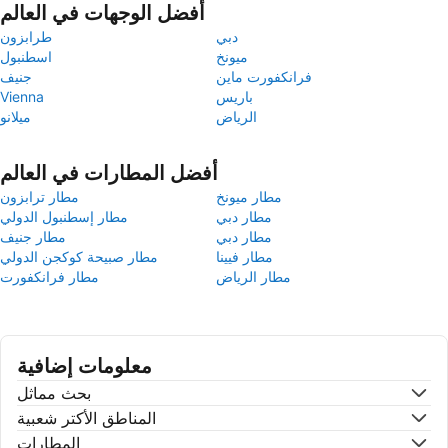
أفضل الوجهات في العالم
دبي
طرابزون
ميونخ
اسطنبول
فرانكفورت ماين
جنيف
باريس
Vienna
الرياض
ميلانو
أفضل المطارات في العالم
مطار ميونخ
مطار ترابزون
مطار دبي
مطار إسطنبول الدولي
مطار دبي
مطار جنيف
مطار فيينا
مطار صبيحة كوكجن الدولي
مطار الرياض
مطار فرانكفورت
معلومات إضافية
بحث مماثل
المناطق الأكتر شعبية
المطارات