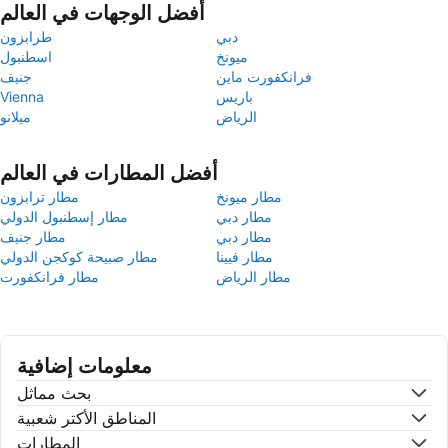
أفضل الوجهات في العالم
دبي
طرابزون
ميونخ
اسطنبول
فرانكفورت ماين
جنيف
باريس
Vienna
الرياض
ميلانو
أفضل المطارات في العالم
مطار ميونخ
مطار ترابزون
مطار دبي
مطار إسطنبول الدولي
مطار دبي
مطار جنيف
مطار فيينا
مطار صبيحة كوكجن الدولي
مطار الرياض
مطار فرانكفورت
معلومات إضافية
بحث مماثل
المناطق الأكتر شعبية
المطارات