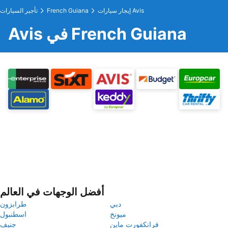
إيجار سيارات Avis
French Guiana
تأجير السيارات
Avis في French Guiana
أفضل الوجهات في العالم
دبي
طرابزون
ميونخ
اسطنبول
فرانكفورت ماين
جنيف