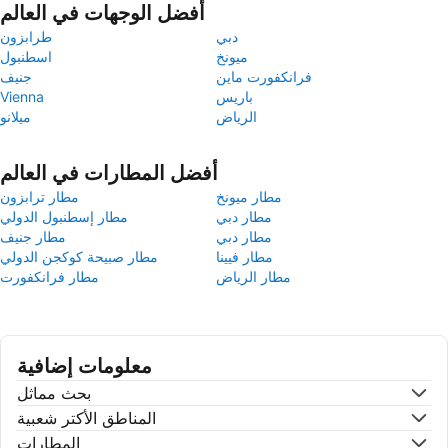
أفضل الوجهات في العالم
دبي
طرابزون
ميونخ
اسطنبول
فرانكفورت ماين
جنيف
باريس
Vienna
الرياض
ميلانو
أفضل المطارات في العالم
مطار ميونخ
مطار ترابزون
مطار دبي
مطار إسطنبول الدولي
مطار دبي
مطار جنيف
مطار فيينا
مطار صبيحة كوكجن الدولي
مطار الرياض
مطار فرانكفورت
معلومات إضافية
بحث مماثل
المناطق الأكتر شعبية
المطارات