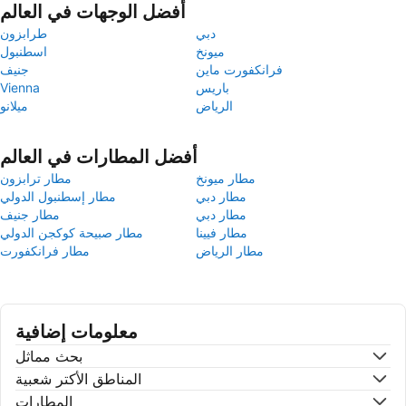
أفضل الوجهات في العالم
دبي
طرابزون
ميونخ
اسطنبول
فرانكفورت ماين
جنيف
باريس
Vienna
الرياض
ميلانو
أفضل المطارات في العالم
مطار ميونخ
مطار ترابزون
مطار دبي
مطار إسطنبول الدولي
مطار دبي
مطار جنيف
مطار فيينا
مطار صبيحة كوكجن الدولي
مطار الرياض
مطار فرانكفورت
معلومات إضافية
بحث مماثل
المناطق الأكتر شعبية
المطارات