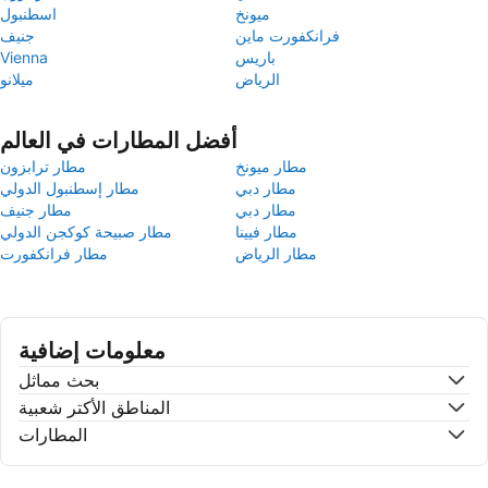
ميونخ
اسطنبول
فرانكفورت ماين
جنيف
باريس
Vienna
الرياض
ميلانو
أفضل المطارات في العالم
مطار ميونخ
مطار ترابزون
مطار دبي
مطار إسطنبول الدولي
مطار دبي
مطار جنيف
مطار فيينا
مطار صبيحة كوكجن الدولي
مطار الرياض
مطار فرانكفورت
معلومات إضافية
بحث مماثل
المناطق الأكتر شعبية
المطارات