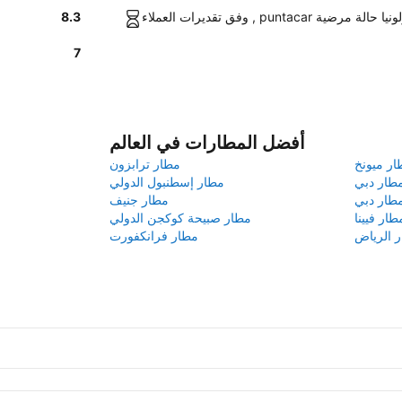
السيارات في كولونيا حالة مرضية
8.3
7
أفضل المطارات في العالم
ار ميونخ
مطار ترابزون
طار دبي
مطار إسطنبول الدولي
طار دبي
مطار جنيف
طار فيينا
مطار صبيحة كوكجن الدولي
 الرياض
مطار فرانكفورت