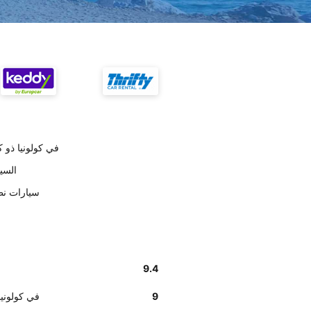
أخبرنا زبائننا أن موظفي puntacar ف
تسليم 
على حسب العملاء car
9.4
9
أخبرنا زبائننا أن إيجاد مكت