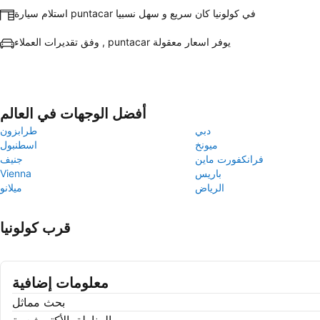
استلام سيارة puntacar في كولونيا كان سريع و سهل نسبيا
وفق تقديرات العملاء , puntacar يوفر اسعار معقولة
أفضل الوجهات في العالم
دبي
طرابزون
ميونخ
اسطنبول
فرانكفورت ماين
جنيف
باريس
Vienna
الرياض
ميلانو
قرب كولونيا
معلومات إضافية
بحث مماثل