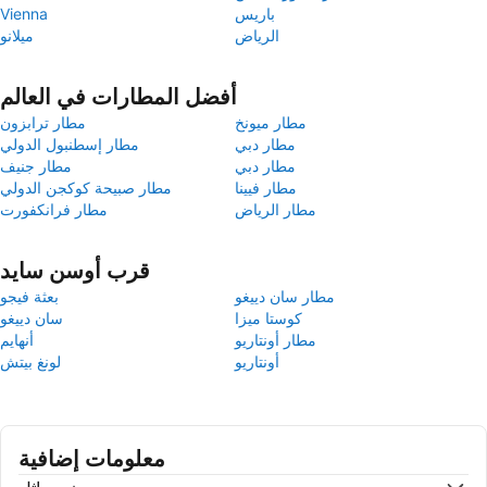
باريس
Vienna
الرياض
ميلانو
أفضل المطارات في العالم
مطار ميونخ
مطار ترابزون
مطار دبي
مطار إسطنبول الدولي
مطار دبي
مطار جنيف
مطار فيينا
مطار صبيحة كوكجن الدولي
مطار الرياض
مطار فرانكفورت
قرب أوسن سايد
مطار سان دييغو
بعثة فيجو
كوستا ميزا
سان دييغو
مطار أونتاريو
أنهايم
أونتاريو
لونغ بيتش
معلومات إضافية