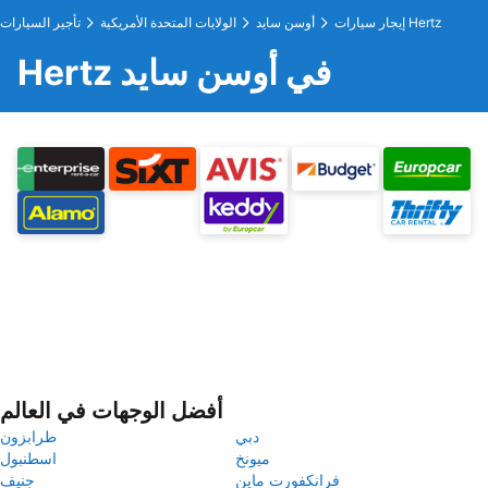
إيجار سيارات Hertz
أوسن سايد
الولايات المتحدة الأمريكية
تأجير السيارات
Hertz في أوسن سايد
أفضل الوجهات في العالم
دبي
طرابزون
ميونخ
اسطنبول
فرانكفورت ماين
جنيف