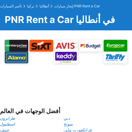
إيجار سيارات PNR Rent a Car
أنطاليا
تركيا
تأجير السيارات
PNR Rent a Car في أنطاليا
أفضل الوجهات في العالم
دبي
طرابزون
ميونخ
اسطنبول
فرانكفورت ماين
جنيف