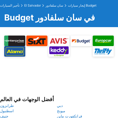
إيجار سيارات Budget
سان سلفادور
El Salvador
تأجير السيارات
Budget في سان سلفادور
أفضل الوجهات في العالم
دبي
طرابزون
ميونخ
اسطنبول
فرانكفورت ماين
جنيف