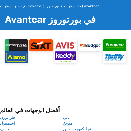
إيجار سيارات Avantcar
بورتوروز
Slovenia
تأجير السيارات
Avantcar في بورتوروز
أفضل الوجهات في العالم
دبي
طرابزون
ميونخ
اسطنبول
فرانكفورت ماين
جنيف