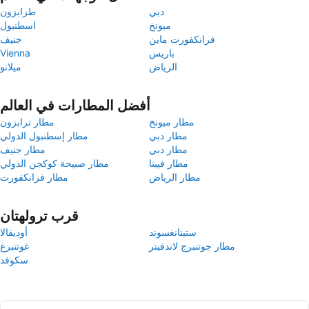
دبي
طرابزون
ميونخ
اسطنبول
فرانكفورت ماين
جنيف
باريس
Vienna
الرياض
ميلانو
أفضل المطارات في العالم
مطار ميونخ
مطار ترابزون
مطار دبي
مطار إسطنبول الدولي
مطار دبي
مطار جنيف
مطار فيينا
مطار صبيحة كوكجن الدولي
مطار الرياض
مطار فرانكفورت
قرب ترولهتان
ستينانغسوند
أوديفالا
مطار جوتنبرج لاندفيتر
غوتنبرغ
سكوفد