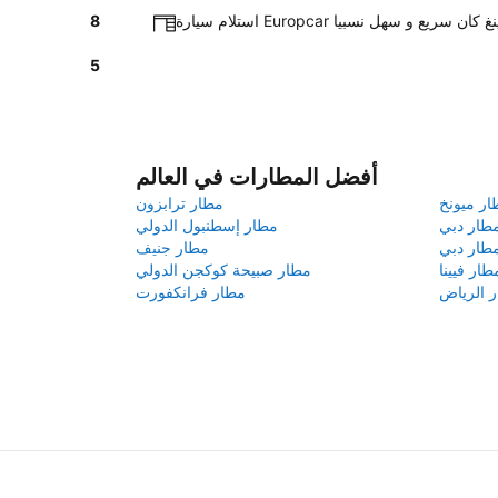
Europ في نيشوبينغ كان سريع و سهل نسبيا
8
5
أفضل المطارات في العالم
ار ميونخ
مطار ترابزون
طار دبي
مطار إسطنبول الدولي
طار دبي
مطار جنيف
طار فيينا
مطار صبيحة كوكجن الدولي
 الرياض
مطار فرانكفورت