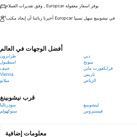
وفق تقديرات العملاء , Europcar يوفر اسعار معقولة
أخبرنا زبائننا أن إيجاد مكتب Europcar في نيشوبينغ سهل نسبيا
أفضل الوجهات في العالم
دبي
طرابزون
ميونخ
اسطنبول
فرانكفورت ماين
جنيف
باريس
Vienna
الرياض
ميلانو
قرب نيشوبينغ
لينشوبينغ
سودرتاليا
فيستيروس
ستوكهولم
معلومات إضافية