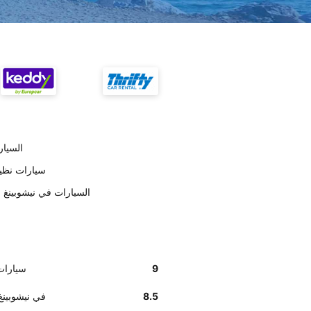
تسليم ar
على حسب العملاء opcar
وفق تقديرات العملاء , Europcar السيارات ف
9
على حسب العمل
8.5
أخبرنا زبائننا أن موظفي ar